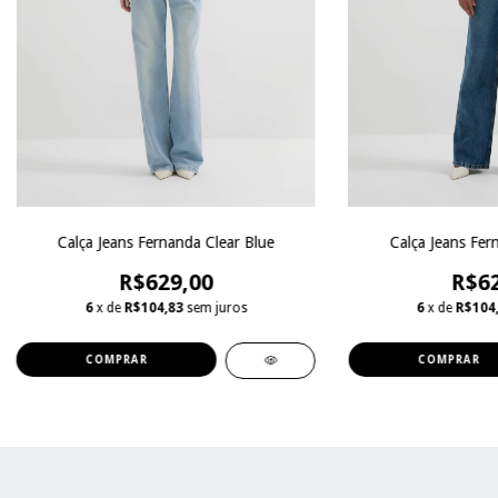
Calça Jeans Fernanda Clear Blue
Calça Jeans Fer
R$629,00
R$62
6
x de
R$104,83
sem juros
6
x de
R$104
COMPRAR
COMPRAR