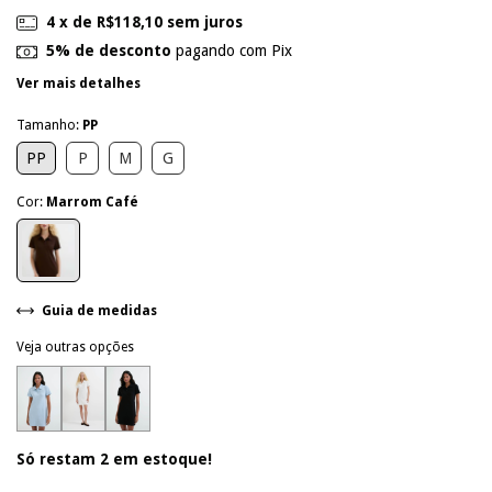
4
x de
R$118,10
sem juros
5% de desconto
pagando com Pix
Ver mais detalhes
Tamanho:
PP
PP
P
M
G
Cor:
Marrom Café
Guia de medidas
Veja outras opções
Só restam
2
em estoque!