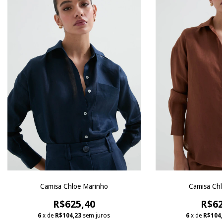
Camisa Chloe Marinho
Camisa Ch
R$625,40
R$62
6
x de
R$104,23
sem juros
6
x de
R$104