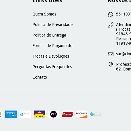
Links úteis
Nossos 
Quem Somos
551193
Politica de Privacidade
Atendim
( Trocas
91846-9
Política de Entrega
Relacio
119184
Formas de Pagamento
sac@clo
Trocas e Devoluções
Profess
Perguntas Frequentes
62, Bom
Contato