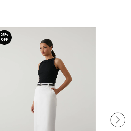
25
%
20
%
OFF
OFF