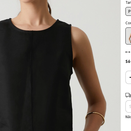
Ta
P
Co
Só
Ent
Não