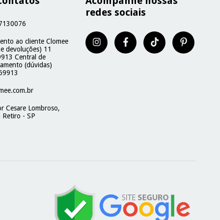
contatos
Acompanhe nossas
redes sociais
7130076
ento ao cliente Clomee
 e devoluções) 11
913 Central de
namento (dúvidas)
69913
mee.com.br
or Cesare Lombroso,
 Retiro - SP