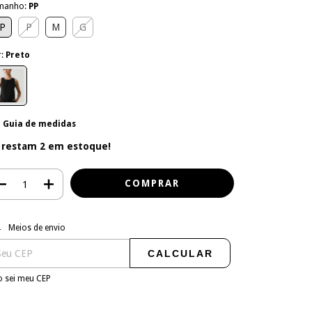
manho:
PP
P
P
M
G
r:
Preto
Guia de medidas
 restam
2
em estoque!
regas para o CEP:
ALTERAR CEP
Meios de envio
CALCULAR
 sei meu CEP