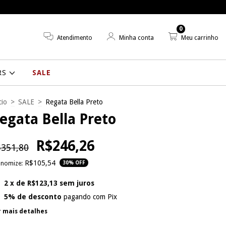
0
Atendimento
Minha conta
Meu carrinho
RS
SALE
cio
>
SALE
>
Regata Bella Preto
egata Bella Preto
R$246,26
351,80
R$105,54
onomize:
30
% OFF
2
x de
R$123,13
sem juros
5% de desconto
pagando com Pix
r mais detalhes