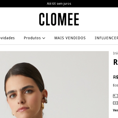
Frete grátis a partir de R$799,00
vidades
Produtos
MAIS VENDIDOS
INFLUENCE
Iní
R
R$
Ec
Ve