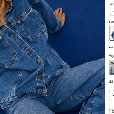
Ta
P
Co
Vej
Só
Ent