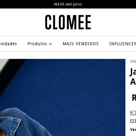
Frete grátis a partir de R$799,00
vidades
Produtos
MAIS VENDIDOS
INFLUENCE
Iní
J
A
R
Ve