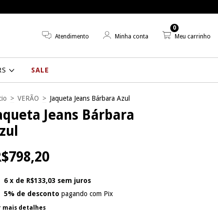
0
Atendimento
Minha conta
Meu carrinho
RS
SALE
cio
>
VERÃO
>
Jaqueta Jeans Bárbara Azul
aqueta Jeans Bárbara
zul
$798,20
6
x de
R$133,03
sem juros
5% de desconto
pagando com Pix
r mais detalhes