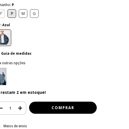
manho:
P
P
P
M
G
r:
Azul
Guia de medidas
a outras opções
 restam
2
em estoque!
regas para o CEP:
ALTERAR CEP
Meios de envio