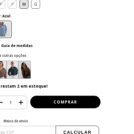
P
P
M
G
r:
Azul
Guia de medidas
a outras opções
 restam
2
em estoque!
regas para o CEP:
ALTERAR CEP
Meios de envio
CALCULAR