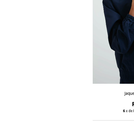
Jaqu
6
x de