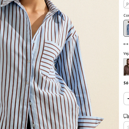
P
Co
Vej
Só
Ent