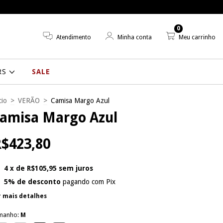
0
Atendimento
Minha conta
Meu carrinho
RS
SALE
cio
>
VERÃO
>
Camisa Margo Azul
amisa Margo Azul
$423,80
4
x de
R$105,95
sem juros
5% de desconto
pagando com Pix
r mais detalhes
manho:
M