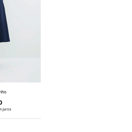
inho
0
m juros