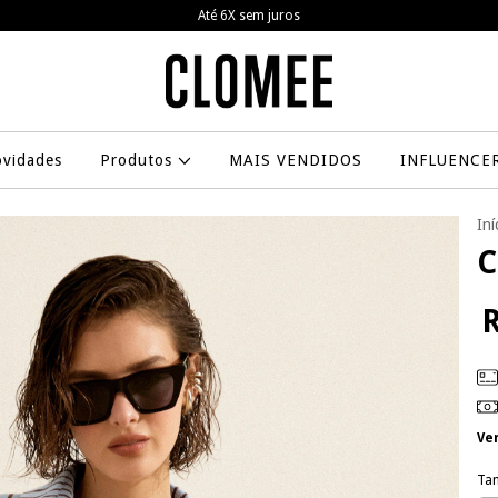
Frete grátis a partir de R$799,00
vidades
Produtos
MAIS VENDIDOS
INFLUENCE
Iní
C
R
Ve
Ta