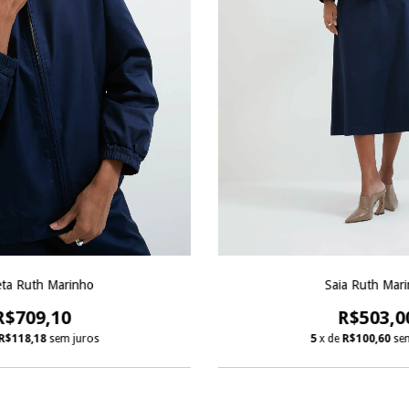
eta Ruth Marinho
Saia Ruth Mar
R$709,10
R$503,0
R$118,18
sem juros
5
x de
R$100,60
se