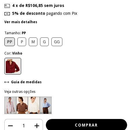
4
x de
R$106,85
sem juros
5% de desconto
pagando com Pix
Ver mais detalhes
Tamanho:
PP
PP
P
M
G
GG
Cor:
Vinho
Guia de medidas
Veja outras opções