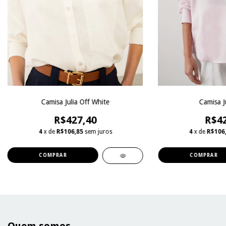
Camisa Julia Off White
Camisa J
R$427,40
R$42
4
x de
R$106,85
sem juros
4
x de
R$106
COMPRAR
COMPRAR