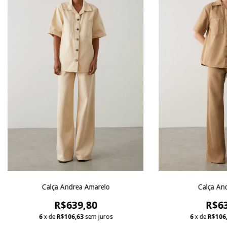
Calça Andrea Amarelo
Calça An
R$639,80
R$63
6
x de
R$106,63
sem juros
6
x de
R$106