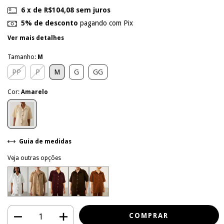
6
x de
R$104,08
sem juros
5% de desconto
pagando com Pix
Ver mais detalhes
Tamanho:
M
PP
P
M
G
GG
Cor:
Amarelo
Guia de medidas
Veja outras opções