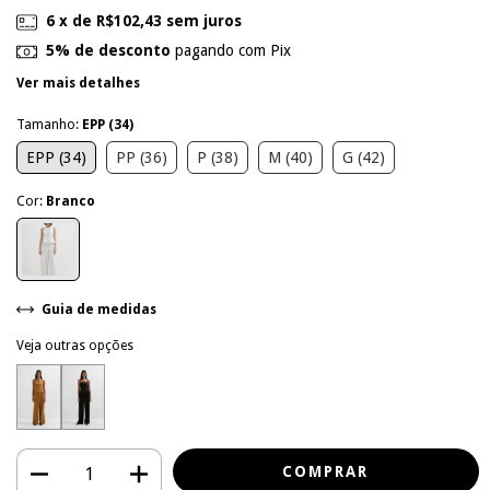
6
x de
R$102,43
sem juros
5% de desconto
pagando com Pix
Ver mais detalhes
Tamanho:
EPP (34)
EPP (34)
PP (36)
P (38)
M (40)
G (42)
Cor:
Branco
Guia de medidas
Veja outras opções