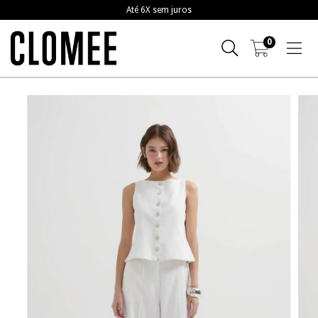
Até 6X sem juros
0