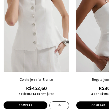
Colete Jennifer Branco
Regata Jenn
R$452,60
R$30
4
x de
R$113,15
sem juros
3
x de
R$103
COMPRAR
COMPRAR