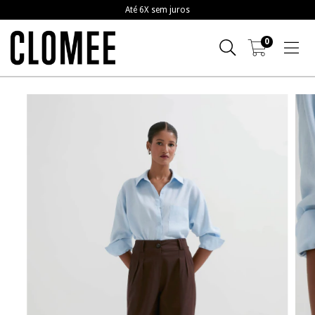
Até 6X sem juros
0