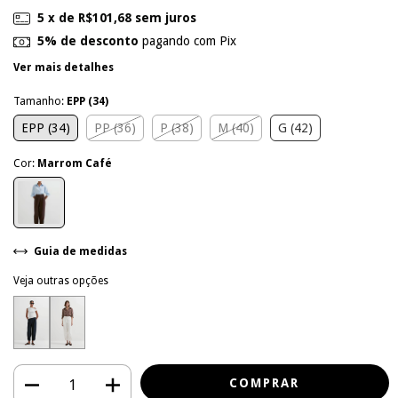
5
x de
R$101,68
sem juros
5% de desconto
pagando com Pix
Ver mais detalhes
Tamanho:
EPP (34)
EPP (34)
PP (36)
P (38)
M (40)
G (42)
Cor:
Marrom Café
Guia de medidas
Veja outras opções