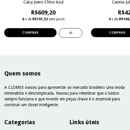
Calça Jeans Chloe Azul
Camisa Ju
R$609,20
R$42
6
x de
R$101,53
sem juros
4
x de
R$106
COMPRAR
COMPRAR
Quem somos
A CLOMEE nasceu para apresentar ao mercado brasileiro uma moda
minimalista e descomplicada. Nasceu para relembrar que o básico
sempre funciona e que investir em peças-chave é o essencial para
construir um closet inteligente.
Categorias
Links úteis