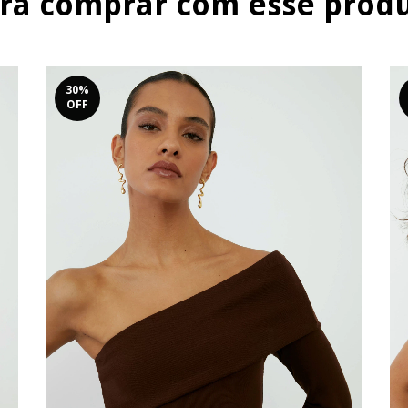
ra comprar com esse prod
30
%
OFF