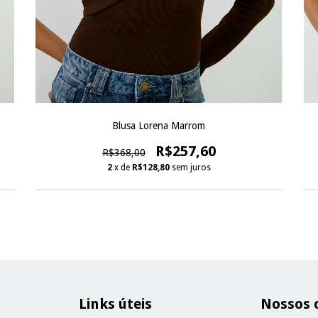
Blusa Lorena Marrom
R$257,60
R$368,00
2
x de
R$128,80
sem juros
Links úteis
Nossos 