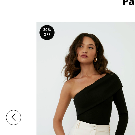
Pa
30
%
OFF