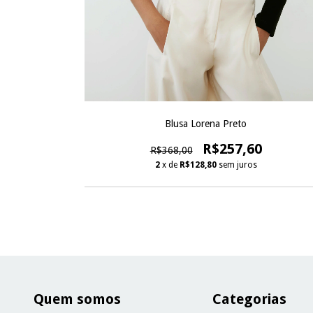
Blusa Lorena Preto
R$257,60
R$368,00
2
x de
R$128,80
sem juros
Quem somos
Categorias