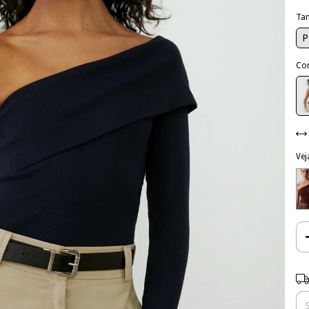
Ta
P
Co
Vej
Ent