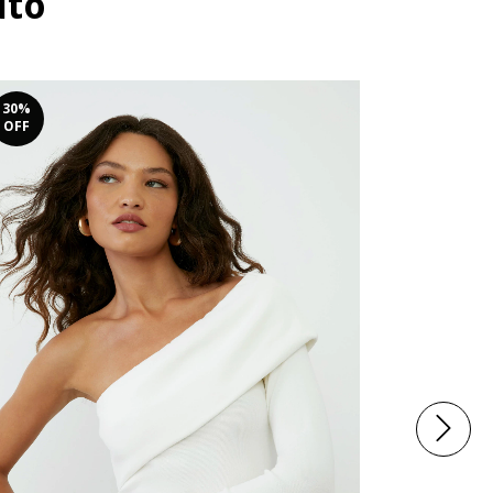
uto
30
%
30
%
OFF
OFF