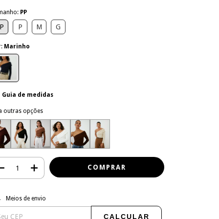
manho:
PP
P
P
M
G
r:
Marinho
Guia de medidas
a outras opções
regas para o CEP:
ALTERAR CEP
Meios de envio
CALCULAR