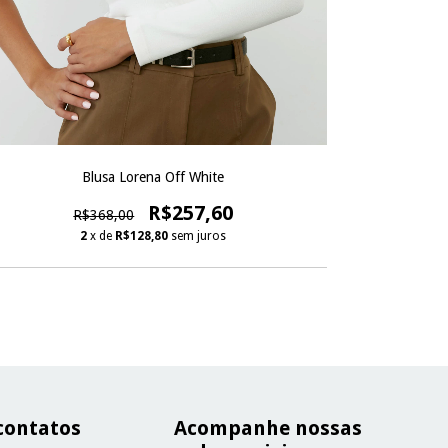
Blusa Lorena Off White
R$257,60
R$368,00
2
x de
R$128,80
sem juros
contatos
Acompanhe nossas