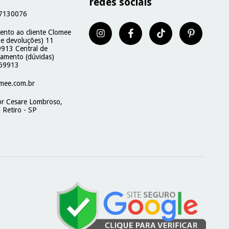
redes sociais
7130076
ento ao cliente Clomee
 e devoluções) 11
913 Central de
namento (dúvidas)
69913
mee.com.br
or Cesare Lombroso,
 Retiro - SP