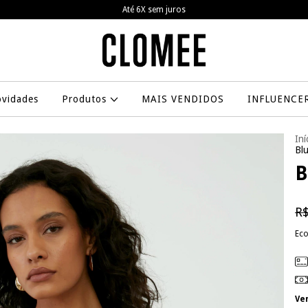
Frete grátis a partir de R$799,00
vidades
Produtos
MAIS VENDIDOS
INFLUENCE
Iní
Bl
B
R$
Ec
Ve