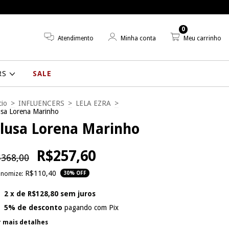
0
Atendimento
Minha conta
Meu carrinho
RS
SALE
cio
>
INFLUENCERS
>
LELA EZRA
>
usa Lorena Marinho
lusa Lorena Marinho
R$257,60
368,00
R$110,40
onomize:
30
% OFF
2
x de
R$128,80
sem juros
5% de desconto
pagando com Pix
r mais detalhes