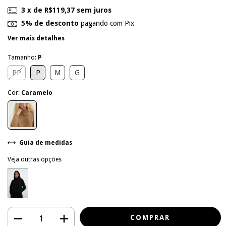
3
x de
R$119,37
sem juros
5% de desconto
pagando com Pix
Ver mais detalhes
Tamanho:
P
PP
P
M
G
Cor:
Caramelo
Guia de medidas
Veja outras opções