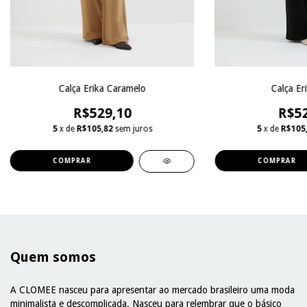
Calça Erika Caramelo
Calça Er
R$529,10
R$52
5
x de
R$105,82
sem juros
5
x de
R$105
COMPRAR
COMPRAR
Quem somos
A CLOMEE nasceu para apresentar ao mercado brasileiro uma moda
minimalista e descomplicada. Nasceu para relembrar que o básico