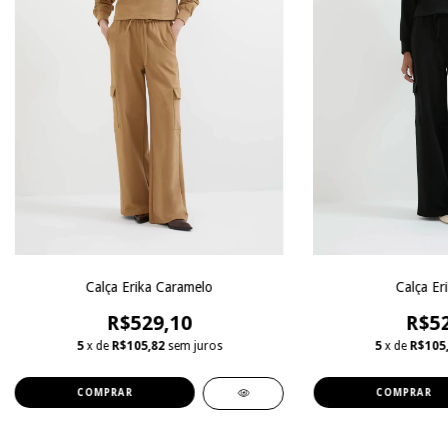
Calça Erika Caramelo
Calça Er
R$529,10
R$52
5
x de
R$105,82
sem juros
5
x de
R$105
COMPRAR
COMPRAR