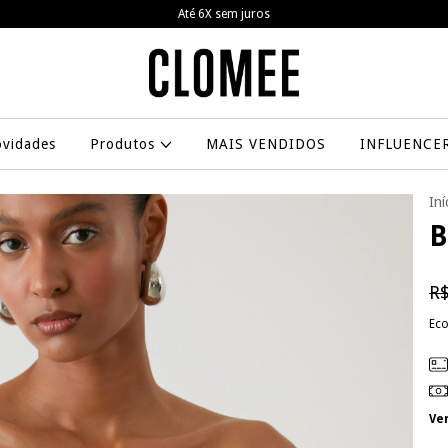
Frete grátis a partir de R$799,00
vidades
Produtos
MAIS VENDIDOS
INFLUENCE
Iní
B
R$
Ec
Ve