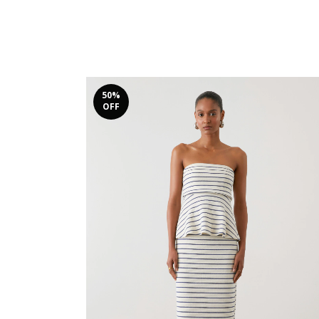
50
%
OFF