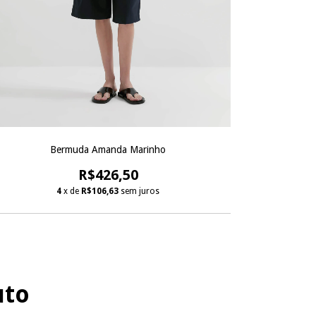
Bermuda Amanda Marinho
R$426,50
4
x de
R$106,63
sem juros
uto