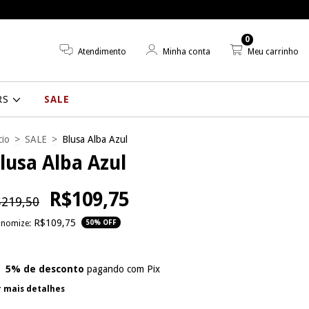
0
Atendimento
Minha conta
Meu carrinho
RS
SALE
cio
>
SALE
>
Blusa Alba Azul
lusa Alba Azul
R$109,75
219,50
R$109,75
onomize:
50
% OFF
5% de desconto
pagando com Pix
r mais detalhes