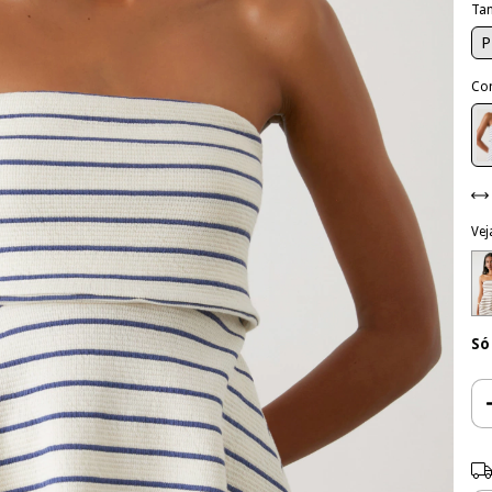
Ta
P
Co
Vej
Só
Ent