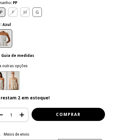
manho:
PP
P
P
M
G
r:
Azul
Guia de medidas
a outras opções
 restam
2
em estoque!
regas para o CEP:
ALTERAR CEP
Meios de envio