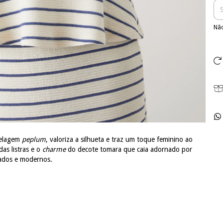
Não
delagem
peplum
, valoriza a silhueta e traz um toque feminino ao
das listras e o
charme
do decote tomara que caia adornado por
nados e modernos.