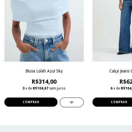
Blusa Lolah Azul Sky
Calça Jeans 
R$314,00
R$62
3
x de
R$104,67
sem juros
6
x de
R$104
COMPRAR
COMPRAR