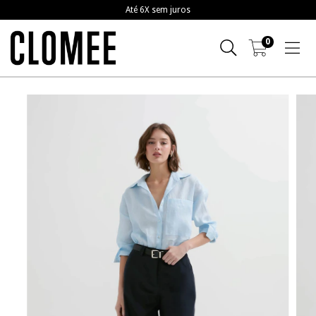
Até 6X sem juros
0