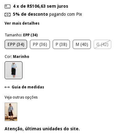
4
x de
R$106,63
sem juros
5% de desconto
pagando com Pix
Ver mais detalhes
Tamanho:
EPP (34)
EPP (34)
PP (36)
P (38)
M (40)
G (42)
Cor:
Marinho
Guia de medidas
Veja outras opções
Atenção, últimas unidades do site.